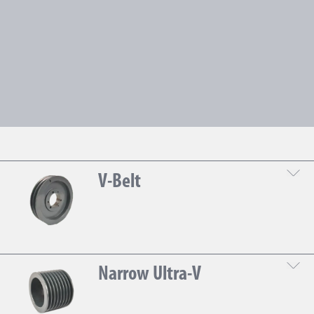
V-Belt
TB Wood's (Regal Rexnord)
Narrow Ultra-V
DESCARGÁ LA HOJA TÉCNICA