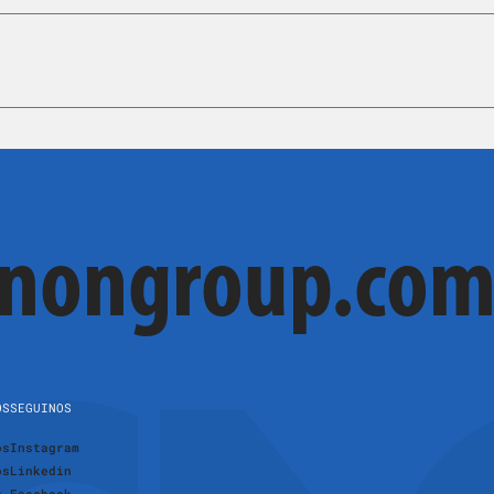
cnongroup.co
OS
SEGUINOS
os
Instagram
os
Linkedin
s
Facebook