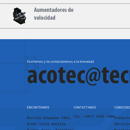
Aumentadores de
velocidad
Escribínos y te contactaremos a la brevedad
acotec@te
ENCONTRANOS
CONTACTANOS
CONOCEN
Tel. +5411 4766 1500
Martina Céspedes 2869,
Product
B1607 Villa Adelina,
Servici
Buenos Aires, Argentina
Nosotro