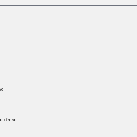
no
 de freno
1
5