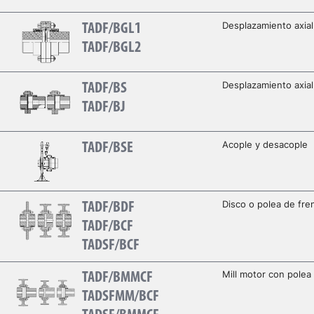
Desplazamiento axial
TADF/BGL1
TADF/BGL2
Desplazamiento axial
TADF/BS
TADF/BJ
Acople y desacople
TADF/BSE
Disco o polea de fre
TADF/BDF
TADF/BCF
TADSF/BCF
Mill motor con polea
TADF/BMMCF
TADSFMM/BCF