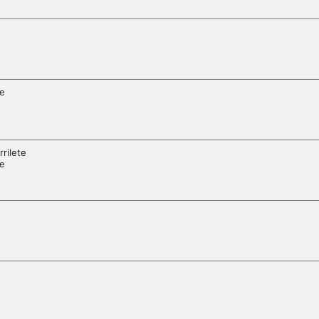
le
rilete
le