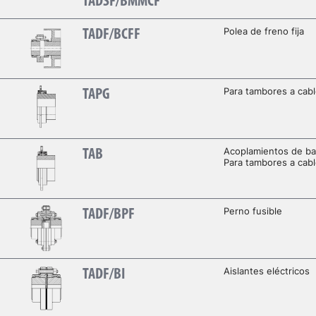
TADSF/BMMCF
Polea de freno fija
TADF/BCFF
Para tambores a cab
TAPG
Acoplamientos de bar
TAB
Para tambores a cab
Perno fusible
TADF/BPF
Aislantes eléctricos
TADF/BI