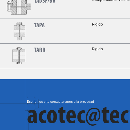
TADSF/BV
Rígido
TAPA
Rígido
TARR
Escribínos y te contactaremos a la brevedad
acotec@te