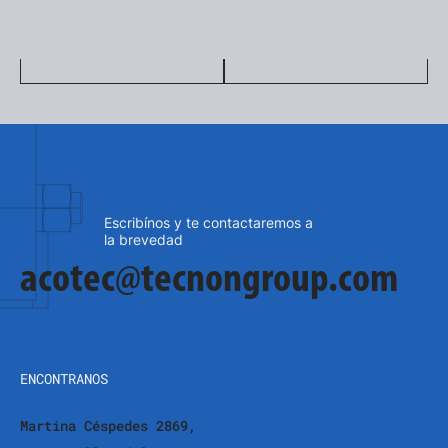
Escribínos y te contactaremos a
la brevedad
acotec@tecnongroup.com
ENCONTRANOS
Martina Céspedes 2869,