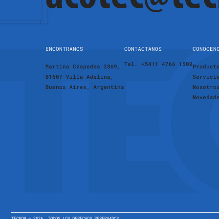
ENCONTRANOS
CONTACTANOS
CONOCEN
Tel. +5411 4766 1500
Martina Céspedes 2869,
Product
B1607 Villa Adelina,
Servici
Buenos Aires, Argentina
Nosotro
Novedad
TECNON ©
2026
.
TODOS LOS DERECHOS RESERVADOS