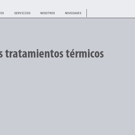
TOS
SERVICIOS
NOSOTROS
NOVEDADES
s tratamientos térmicos
calentamiento y enfriamiento controlados que permiten determinados ca
 sin que la composición química se vea afectada. Estas operaciones se 
o, presión o velocidad. Los tratamientos térmicos de los aceros se utili
tilidad, etc.
a que se necesita para cada proceso no es siempre el mismo, sino que d
y el medio de enfriamiento, entre otras variables.