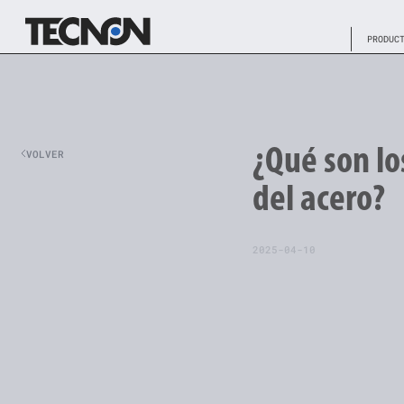
PRODUC
¿Qué son lo
VOLVER
del acero?
2025-04-10
Se tratan de procesos de 
metalográfica de un metal,
como la temperatura, tiemp
la resistencia mecánica, duc
El tiempo y la temperatur
va a tratar, su morfología 