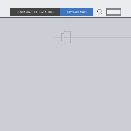
DESCARGAR EL CATÁLOGO
CONTACTANOS
ESP
mbios en la estructura
realizan midiendo factores
zan para mejorar la dureza,
epende del material que se