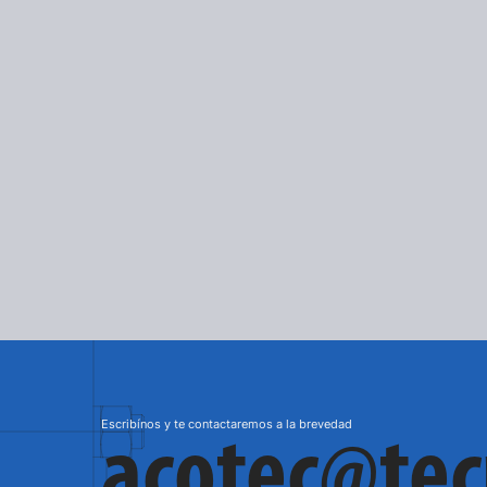
2026-05-16
2025-11-18
Ya está disponible la 
Tecnon 
versión actualizada de 
certific
nuestro catálogo
9001:2
VER MÁS
VER MÁS
Escribínos y te contactaremos a la brevedad
acotec@te